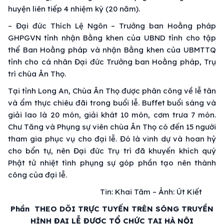
huyện liên tiếp 4 nhiệm kỳ (20 năm).
– Đại đức Thích Lệ Ngôn – Trưởng ban Hoằng pháp
GHPGVN tỉnh nhận Bằng khen của UBND tỉnh cho tập
thể Ban Hoằng pháp và nhận Bằng khen của UBMTTQ
tỉnh cho cá nhân Đại đức Trưởng ban Hoằng pháp, Trụ
trì chùa Ân Thọ.
Tại tỉnh Long An, Chùa Ân Thọ được phân công về lễ tân
và ẩm thực chiêu đãi trong buổi lễ. Buffet buổi sáng và
giải lao là 20 món, giải khát 10 món, cơm trưa 7 món.
Chư Tăng và Phụng sự viên chùa Ân Thọ có đến 15 người
tham gia phục vụ cho đại lễ. Đó là vinh dự và hoan hỷ
cho bổn tự, nên Đại đức Trụ trì đã khuyến khích quý
Phật tử nhiệt tình phụng sự góp phần tạo nên thành
công của đại lễ.
Tin: Khai Tâm – Ảnh: Út Kiết
Phần THEO DÕI TRỰC TUYẾN TRÊN SÓNG TRUYỀN
HÌNH ĐẠI LỄ ĐƯỢC TỔ CHỨC TẠI HÀ NỘI