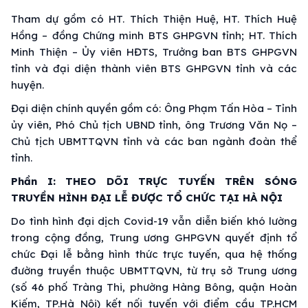
Tham dự gồm có HT. Thích Thiện Huệ, HT. Thích Huệ
Hồng – đồng Chứng minh BTS GHPGVN tỉnh; HT. Thích
Minh Thiện – Ủy viên HĐTS, Trưởng ban BTS GHPGVN
tỉnh và đại diện thành viên BTS GHPGVN tỉnh và các
huyện.
Đại diện chính quyền gồm có: Ông Phạm Tấn Hòa – Tỉnh
ủy viên, Phó Chủ tịch UBND tỉnh, ông Trương Văn Nọ –
Chủ tịch UBMTTQVN tỉnh và các ban ngành đoàn thể
tỉnh.
Phần I: THEO DÕI TRỰC TUYẾN TRÊN SÓNG
TRUYỀN HÌNH ĐẠI LỄ ĐƯỢC TỔ CHỨC TẠI HÀ NỘI
Do tình hình đại dịch Covid-19 vẫn diễn biến khó lường
trong cộng đồng, Trung ương GHPGVN quyết định tổ
chức Đại lễ bằng hình thức trực tuyến, qua hệ thống
đường truyền thuộc UBMTTQVN, từ trụ sở Trung ương
(số 46 phố Tràng Thi, phường Hàng Bông, quận Hoàn
Kiếm, TP.Hà Nội) kết nối tuyến với điểm cầu TP.HCM