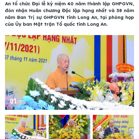
An tổ chức Đại lễ kỷ niệm 40 năm thành lập GHPGVN,
đón nhận Huân chương Độc lập hạng nhất và 38 năm
năm Ban Trị sự GHPGVN tỉnh Long An, tại phòng họp
của Ủy ban Mặt trận Tổ quốc tỉnh Long An.
01
/
78