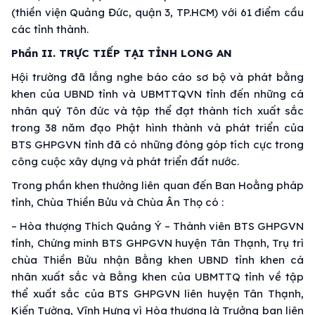
(thiền viện Quảng Đức, quận 3, TP.HCM) với 61 điểm cầu
các tỉnh thành.
Phần II. TRỰC TIẾP TẠI TỈNH LONG AN
Hội trường đã lắng nghe báo cáo sơ bộ và phát bằng
khen của UBND tỉnh và UBMTTQVN tỉnh đến những cá
nhân quý Tôn đức và tập thể đạt thành tích xuất sắc
trong 38 năm đạo Phật hình thành và phát triển của
BTS GHPGVN tỉnh đã có những đóng góp tích cực trong
công cuộc xây dựng và phát triển đất nước.
Trong phần khen thưởng liên quan đến Ban Hoằng pháp
tỉnh, Chùa Thiền Bửu và Chùa Ân Thọ có :
– Hòa thượng Thích Quảng Ý – Thành viên BTS GHPGVN
tỉnh, Chứng minh BTS GHPGVN huyện Tân Thạnh, Trụ trì
chùa Thiền Bửu nhận Bằng khen UBND tỉnh khen cá
nhân xuất sắc và Bằng khen của UBMTTQ tỉnh về tập
thể xuất sắc của BTS GHPGVN liên huyện Tân Thạnh,
Kiến Tường, Vĩnh Hưng vì Hòa thượng là Trưởng ban liên