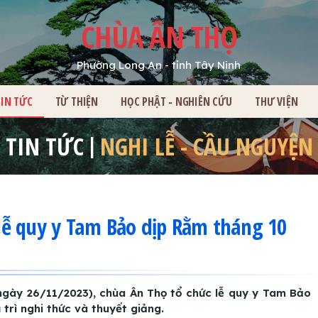
CHÙA ÂN THỌ
Phường Long An - tỉnh Tây Ninh
HỦ
TIN TỨC
TỪ THIỆN
HỌC PHẬT - NGHIÊN CỨU
THƯ VIỆN
TIN TỨC
NGHI LỄ - CẦU NGUYỆN
g lễ quy y Tam Bảo dịp Rằm tháng 10
ngày 26/11/2023), chùa Ân Thọ tổ chức lễ quy y Tam Bảo
 trì nghi thức và thuyết giảng.