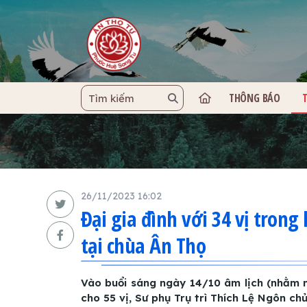
THÔNG BÁO
TRANG C
26/11/2023 16:02
Đại gia đình với 34 vị tron
tại chùa Ân Thọ
Vào buổi sáng ngày 14/10 âm lịch (nhằm 
cho 55 vị, Sư phụ Trụ trì Thích Lệ Ngôn chủ