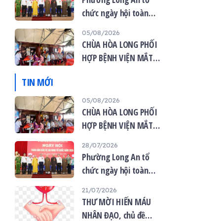
chức ngày hội toàn
dân bảo vệ an ninh tổ
05/08/2026
quốc năm 2026
CHÙA HÒA LONG PHỐI
HỢP BỆNH VIỆN MẮT
VIỆT TỔ CHỨC KHÁM
TIN MỚI
MẮT MIỄN PHÍ CHO 120
NGƯỜI DÂN
05/08/2026
CHÙA HÒA LONG PHỐI
HỢP BỆNH VIỆN MẮT
VIỆT TỔ CHỨC KHÁM
28/07/2026
MẮT MIỄN PHÍ CHO 120
Phường Long An tổ
NGƯỜI DÂN
chức ngày hội toàn
dân bảo vệ an ninh tổ
21/07/2026
quốc năm 2026
THƯ MỜI HIẾN MÁU
NHÂN ĐẠO, chủ đề