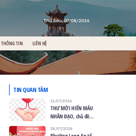
Thứ Sáu, 07/08/2026
THÔNG TIN
LIÊN HỆ
TIN QUAN TÂM
21/07/2026
THƯ MỜI HIẾN MÁU
NHÂN ĐẠO, chủ đề
“Giọt máu hiếu thảo -
28/07/2026
mùa Vu lan”
Phường Long An tổ