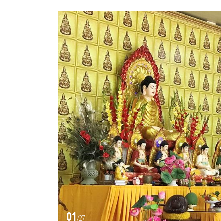
01
/
27