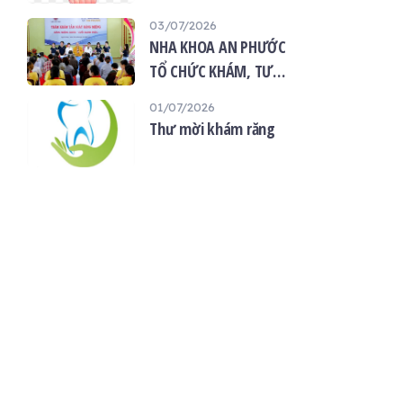
“Giọt máu hiếu thảo -
03/07/2026
mùa Vu lan”
NHA KHOA AN PHƯỚC
TỔ CHỨC KHÁM, TƯ
VẤN SỨC KHỎE RĂNG
01/07/2026
MIỆNG MIỄN PHÍ TẠI
Thư mời khám răng
CHÙA ÂN THỌ