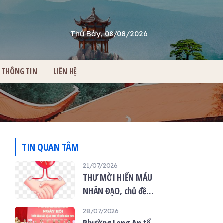
Thứ Bảy, 08/08/2026
THÔNG TIN
LIÊN HỆ
TIN QUAN TÂM
21/07/2026
THƯ MỜI HIẾN MÁU
NHÂN ĐẠO, chủ đề
“Giọt máu hiếu thảo -
28/07/2026
mùa Vu lan”
Phường Long An tổ