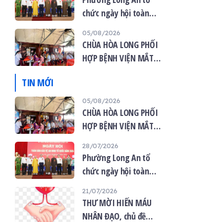
chức ngày hội toàn
dân bảo vệ an ninh tổ
05/08/2026
quốc năm 2026
CHÙA HÒA LONG PHỐI
HỢP BỆNH VIỆN MẮT
VIỆT TỔ CHỨC KHÁM
TIN MỚI
MẮT MIỄN PHÍ CHO 120
NGƯỜI DÂN
05/08/2026
CHÙA HÒA LONG PHỐI
HỢP BỆNH VIỆN MẮT
VIỆT TỔ CHỨC KHÁM
28/07/2026
MẮT MIỄN PHÍ CHO 120
Phường Long An tổ
NGƯỜI DÂN
chức ngày hội toàn
dân bảo vệ an ninh tổ
21/07/2026
quốc năm 2026
THƯ MỜI HIẾN MÁU
NHÂN ĐẠO, chủ đề