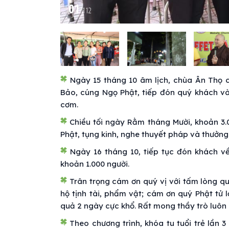
01
/
112
Ngày 15 tháng 10 âm lịch, chùa Ân Thọ c
Bảo, cúng Ngọ Phật, tiếp đón quý khách và 
cơm.
Chiều tối ngày Rằm tháng Mười, khoản 3.
Phật, tụng kinh, nghe thuyết pháp và thưởng
Ngày 16 tháng 10, tiếp tục đón khách về
khoản 1.000 người.
Trân trọng cám ơn quý vị với tấm lòng q
hộ tịnh tài, phẩm vật; cám ơn quý Phật tử 
quả 2 ngày cực khổ. Rất mong thầy trò luôn 
Theo chương trình, khóa tu tuổi trẻ lần