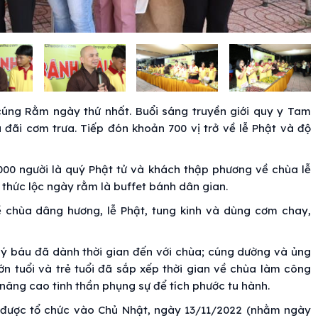
úng Rằm ngày thứ nhất. Buổi sáng truyền giới quy y Tam
đãi cơm trưa. Tiếp đón khoản 700 vị trở về lễ Phật và độ
000 người là quý Phật tử và khách thập phương về chùa lễ
 thức lộc ngày rằm là buffet bánh dân gian.
 chùa dâng hương, lễ Phật, tung kinh và dùng cơm chay,
uý báu đã dành thời gian đến với chùa; cúng dường và ủng
lớn tuổi và trẻ tuổi đã sắp xếp thời gian về chùa làm công
nâng cao tinh thần phụng sự để tích phước tu hành.
 3 được tổ chức vào Chủ Nhật, ngày 13/11/2022 (nhằm ngày