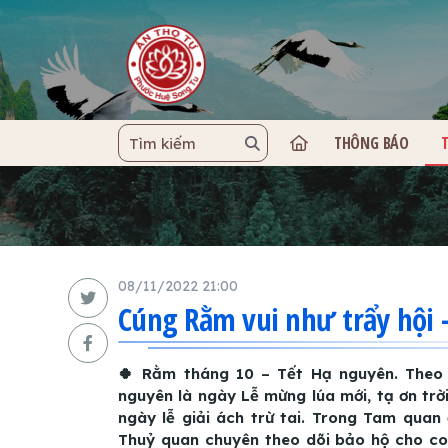
THÔNG BÁO
TRANG C
08/11/2022 21:00
Cúng Rằm vui như trẩy hội
🍀 Rằm tháng 10 – Tết Hạ nguyên. Theo 
nguyên là ngày Lễ mừng lúa mới, tạ ơn trờ
ngày lễ giải ách trừ tai. Trong Tam quan
Thuỷ quan chuyên theo dõi bảo hộ cho con