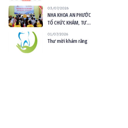
“Giọt máu hiếu thảo -
03/07/2026
mùa Vu lan”
NHA KHOA AN PHƯỚC
TỔ CHỨC KHÁM, TƯ
VẤN SỨC KHỎE RĂNG
01/07/2026
MIỆNG MIỄN PHÍ TẠI
Thư mời khám răng
CHÙA ÂN THỌ