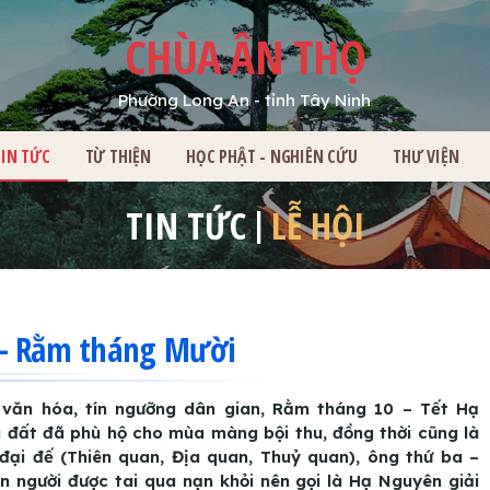
CHÙA ÂN THỌ
Phường Long An - tỉnh Tây Ninh
HỦ
TIN TỨC
TỪ THIỆN
HỌC PHẬT - NGHIÊN CỨU
THƯ VIỆN
TIN TỨC
LỄ HỘI
 – Rằm tháng Mười
văn hóa, tín ngưỡng dân gian, Rằm tháng 10 – Tết Hạ
i đất đã phù hộ cho mùa màng bội thu, đồng thời cũng là
 đại đế (Thiên quan, Địa quan, Thuỷ quan), ông thứ ba –
 người được tai qua nạn khỏi nên gọi là Hạ Nguyên giải