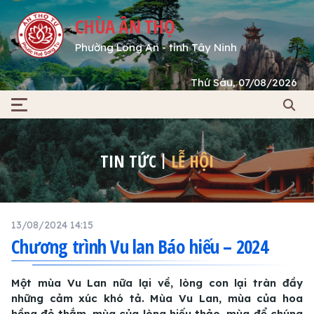
CHÙA ÂN THỌ
Phường Long An - tỉnh Tây Ninh
Thứ Sáu, 07/08/2026
TIN TỨC
LỄ HỘI
13/08/2024 14:15
Chương trình Vu lan Báo hiếu – 2024
Một mùa Vu Lan nữa lại về, lòng con lại tràn đầy
những cảm xúc khó tả. Mùa Vu Lan, mùa của hoa
hồng đỏ thắm, mùa của lòng hiếu thảo, mùa để chúng