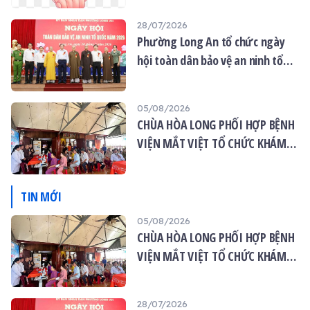
28/07/2026
Phường Long An tổ chức ngày
hội toàn dân bảo vệ an ninh tổ
quốc năm 2026
05/08/2026
CHÙA HÒA LONG PHỐI HỢP BỆNH
VIỆN MẮT VIỆT TỔ CHỨC KHÁM
MẮT MIỄN PHÍ CHO 120 NGƯỜI
DÂN
TIN MỚI
05/08/2026
CHÙA HÒA LONG PHỐI HỢP BỆNH
VIỆN MẮT VIỆT TỔ CHỨC KHÁM
MẮT MIỄN PHÍ CHO 120 NGƯỜI
DÂN
28/07/2026