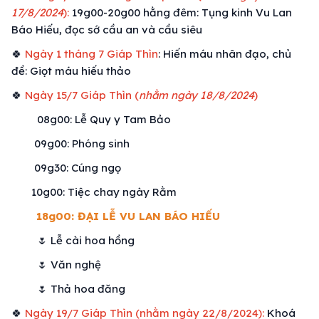
17/8/2024
):
19g00-20g00 hằng đêm: Tụng kinh Vu Lan
Báo Hiếu, đọc sớ cầu an và cầu siêu
🍀
Ngày 1 tháng 7 Giáp Thìn
: Hiến máu nhân đạo, chủ
đề: Giọt máu hiếu thảo
🍀
Ngày 15/7 Giáp Thìn (
nhằm ngày 18/8/2024
)
08g00: Lễ Quy y Tam Bảo
09g00: Phóng sinh
09g30: Cúng ngọ
10g00: Tiệc chay ngày Rằm
18g00: ĐẠI LỄ VU LAN BÁO HIẾU
🌷 Lễ cài hoa hồng
🌷 Văn nghệ
🌷 Thả hoa đăng
🍀
Ngày 19/7 Giáp Thìn (nhằm ngày 22/8/2024):
Khoá