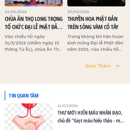
Bệnh viện Chợ Rẫy
(TP.HCM) tổ chức chương
02/06/2026
30/05/2026
trình Hiến máu nhân đạo.
CHÙA ÂN THỌ LONG TRỌNG
THUYỀN HOA PHẬT ĐẢN
Kính mời quý Phật tử và
TỔ CHỨC ĐẠI LỄ PHẬT ĐẢN
TRÊN SÔNG VÀM CỎ TÂY
quý thiện tín cùng phát
NĂM 2026
tâm tham gia, trao tặng
Vào chiều tối ngày
Trong không khí hân hoan
những giọt máu hiếu thảo,
31/5/2026 (nhằm ngày 15
kính mừng Đại lễ Phật đản
góp phần cứu người, lan
tháng Tư ÂL), chùa Ân Thọ
năm 2026, vào chiều tối
tỏa yêu thương và thiết
(phường Long An, tỉnh Tây
ngày 29/5/2026 (nhằm
thực báo ân trong mùa Vu
Ninh) đã long trọng tổ
ngày 13 tháng Tư ÂL),
Xem Thêm
Lan.
chức Đại lễ Phật đản năm
chương trình Thuyền hoa
2026 trong không khí
Phật đản đã được trọng
trang nghiêm, hoan hỷ và
thể khai mạc trên Du
thắm tình đạo vị.
thuyền Tây Ninh, xuôi
dòng sông Vàm Cỏ Tây từ
TIN QUAN TÂM
cầu Tân An đến cầu Vàm
21/07/2026
Cỏ Tây, thuộc phường
THƯ MỜI HIẾN MÁU NHÂN ĐẠO,
Long An, tỉnh Tây Ninh.
Đêm cuối là 15 tháng Tư
chủ đề “Giọt máu hiếu thảo - mùa
Vu lan”