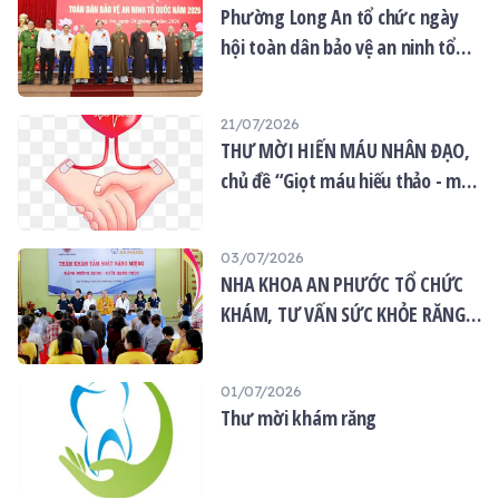
Phường Long An tổ chức ngày
hội toàn dân bảo vệ an ninh tổ
quốc năm 2026
21/07/2026
THƯ MỜI HIẾN MÁU NHÂN ĐẠO,
chủ đề “Giọt máu hiếu thảo - mùa
Vu lan”
03/07/2026
NHA KHOA AN PHƯỚC TỔ CHỨC
KHÁM, TƯ VẤN SỨC KHỎE RĂNG
MIỆNG MIỄN PHÍ TẠI CHÙA ÂN
THỌ
01/07/2026
Thư mời khám răng