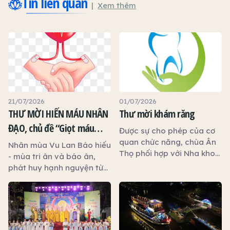
Tin liên quan
Xem thêm
21/07/2026
01/07/2026
THƯ MỜI HIẾN MÁU NHÂN
Thư mời khám răng
ĐẠO, chủ đề “Giọt máu
Được sự cho phép của cơ
hiếu thảo - mùa Vu lan”
quan chức năng, chùa Ân
Nhân mùa Vu Lan Báo hiếu
Thọ phối hợp với Nha khoa
- mùa tri ân và báo ân,
An Phước tổ chức chương
phát huy hạnh nguyện từ
trình khám, tư vấn và
bi cứu người, Ban Trị sự
chăm sóc sức khỏe răng
Giáo hội Phật giáo Việt
miệng miễn phí nhằm góp
Nam tỉnh Tây Ninh, Hội Chữ
phần chăm sóc sức khỏe
thập đỏ tỉnh Tây Ninh và
cộng đồng.
chùa Ân Thọ phối hợp với