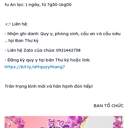
tu An lạc: 1 ngày, từ 7g30-16g00
👉 Liên hệ:
- Nhận ghi danh: Quy y, phóng sinh, cầu an và cầu siêu
… tại Ban Thư ký
- Liên hệ Zalo của chùa: 0921442738
- Đăng ký quy y tại bàn Thư ký hoặc link:
https://bit.ly/attquyythang7
Trân trọng kính mời và hân hạnh đón tiếp!
BAN TỔ CHỨC