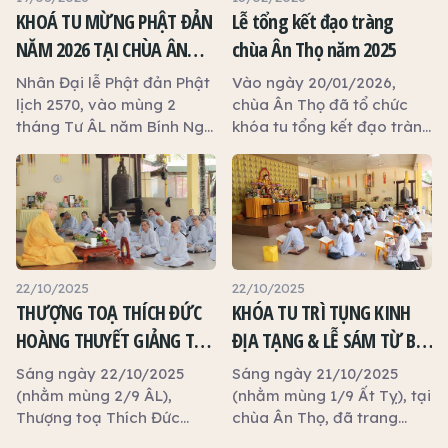
KHOÁ TU MỪNG PHẬT ĐẢN
Lễ tổng kết đạo tràng
NĂM 2026 TẠI CHÙA ÂN
chùa Ân Thọ năm 2025
THỌ
Nhân Đại lễ Phật đản Phật
Vào ngày 20/01/2026,
lịch 2570, vào mùng 2
chùa Ân Thọ đã tổ chức
tháng Tư ÂL năm Bính Ngọ
khóa tu tổng kết đạo tràng
(18/5/2026), chùa Ân Thọ
Bát Quan Trai và Ngày An
đã trang nghiêm tổ chức
Lạc, dưới sự chủ trì của
khóa tu mừng Phật đản với
Thượng tọa Trụ trì Thích Lệ
sự tham gia của khoảng
Ngôn, với sự tham dự của
50 Phật tử về tham dự và
hơn 60 Phật tử gần xa.
tu học.
22/10/2025
22/10/2025
THƯỢNG TOẠ THÍCH ĐỨC
KHÓA TU TRÌ TỤNG KINH
HOÀNG THUYẾT GIẢNG TẠI
ĐỊA TẠNG & LỄ SÁM TỪ BI
KHOÁ TU NGÀY AN LẠC Ở
THỦY SÁM THÁNG 9 ẤT TỴ
Sáng ngày 22/10/2025
Sáng ngày 21/10/2025
CHÙA ÂN THỌ
(nhằm mùng 2/9 ÂL),
(nhằm mùng 1/9 Ất Tỵ), tại
Thượng toạ Thích Đức
chùa Ân Thọ, đã trang
Hoàng – Phó Trưởng ban
nghiêm diễn ra khóa tu