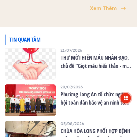
Trị sự GHPGVN tỉnh Tây
chuyên trì tụng trọn bộ
Xem Thêm
Ninh quang lâm thuyết
Kinh Địa Tạng và hành trì
giảng cho khoá tu Ngày
lễ sám Từ Bi Thủy Sám.
An lạc định kỳ vào tháng 9
âm lịch.
TIN QUAN TÂM
21/07/2026
THƯ MỜI HIẾN MÁU NHÂN ĐẠO,
chủ đề “Giọt máu hiếu thảo - mùa
Vu lan”
28/07/2026
Phường Long An tổ chức ngày
hội toàn dân bảo vệ an ninh tổ
quốc năm 2026
05/08/2026
CHÙA HÒA LONG PHỐI HỢP BỆNH