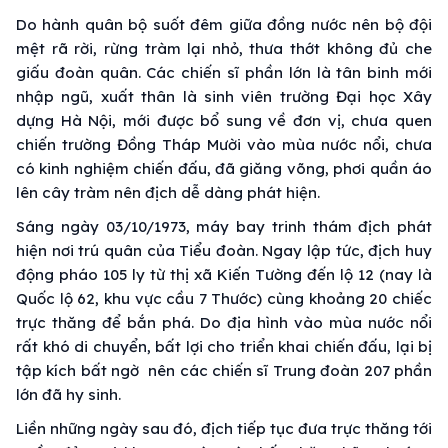
Do hành quân bộ suốt đêm giữa đồng nước nên bộ đội
mệt rã rời, rừng tràm lại nhỏ, thưa thớt không đủ che
giấu đoàn quân. Các chiến sĩ phần lớn là tân binh mới
nhập ngũ, xuất thân là sinh viên trường Đại học Xây
dựng Hà Nội, mới được bổ sung về đơn vị, chưa quen
chiến trường Đồng Tháp Mười vào mùa nước nổi, chưa
có kinh nghiệm chiến đấu, đã giăng võng, phơi quần áo
lên cây tràm nên địch dễ dàng phát hiện.
Sáng ngày 03/10/1973, máy bay trinh thám địch phát
hiện nơi trú quân của Tiểu đoàn. Ngay lập tức, địch huy
động pháo 105 ly từ thị xã Kiến Tường đến lộ 12 (nay là
Quốc lộ 62, khu vực cầu 7 Thước) cùng khoảng 20 chiếc
trực thăng để bắn phá. Do địa hình vào mùa nước nổi
rất khó di chuyển, bất lợi cho triển khai chiến đấu, lại bị
tập kích bất ngờ nên các chiến sĩ Trung đoàn 207 phần
lớn đã hy sinh.
Liền những ngày sau đó, địch tiếp tục đưa trực thăng tới