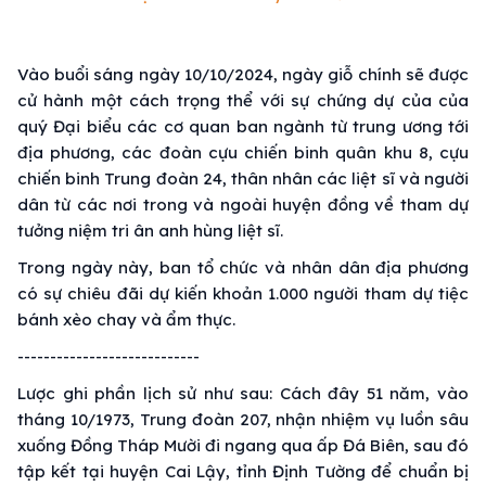
Vào buổi sáng ngày 10/10/2024, ngày giỗ chính sẽ được
cử hành một cách trọng thể với sự chứng dự của của
quý Đại biểu các cơ quan ban ngành từ trung ương tới
địa phương, các đoàn cựu chiến binh quân khu 8, cựu
chiến binh Trung đoàn 24, thân nhân các liệt sĩ và người
dân từ các nơi trong và ngoài huyện đồng về tham dự
tưởng niệm tri ân anh hùng liệt sĩ.
Trong ngày này, ban tổ chức và nhân dân địa phương
có sự chiêu đãi dự kiến khoản 1.000 người tham dự tiệc
bánh xèo chay và ẩm thực.
----------------------------
Lược ghi phần lịch sử như sau: Cách đây 51 năm, vào
tháng 10/1973, Trung đoàn 207, nhận nhiệm vụ luồn sâu
xuống Đồng Tháp Mười đi ngang qua ấp Đá Biên, sau đó
tập kết tại huyện Cai Lậy, tỉnh Định Tường để chuẩn bị