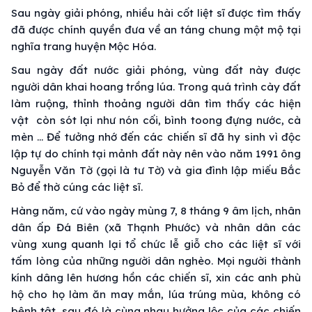
Sau ngày giải phóng, nhiều hài cốt liệt sĩ được tìm thấy
đã được chính quyền đưa về an táng chung một mộ tại
nghĩa trang huyện Mộc Hóa.
Sau ngày đất nước giải phóng, vùng đất này được
người dân khai hoang trồng lúa. Trong quá trình cày đất
làm ruộng, thỉnh thoảng người dân tìm thấy các hiện
vật còn sót lại như nón cối, bình toong đựng nước, cà
mèn … Để tưởng nhớ đến các chiến sĩ đã hy sinh vì độc
lập tự do chính tại mảnh đất này nên vào năm 1991 ông
Nguyễn Văn Tờ (gọi là tư Tờ) và gia đình lập miếu Bắc
Bỏ để thờ cúng các liệt sĩ.
Hàng năm, cứ vào ngày mùng 7, 8 tháng 9 âm lịch, nhân
dân ấp Đá Biên (xã Thạnh Phước) và nhân dân các
vùng xung quanh lại tổ chức lễ giỗ cho các liệt sĩ với
tấm lòng của những người dân nghèo. Mọi người thành
kính dâng lên hương hồn các chiến sĩ, xin các anh phù
hộ cho họ làm ăn may mắn, lúa trúng mùa, không có
bệnh tật, sau đó là cùng nhau hưởng lộc của các chiến