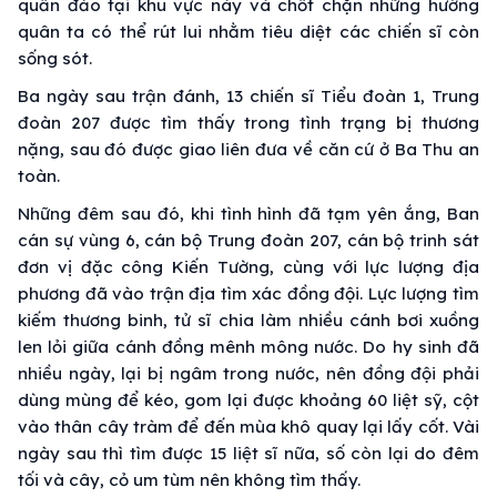
quần đảo tại khu vực này và chốt chặn những hướng
quân ta có thể rút lui nhằm tiêu diệt các chiến sĩ còn
sống sót.
Ba ngày sau trận đánh, 13 chiến sĩ Tiểu đoàn 1, Trung
đoàn 207 được tìm thấy trong tình trạng bị thương
nặng, sau đó được giao liên đưa về căn cứ ở Ba Thu an
toàn.
Những đêm sau đó, khi tình hình đã tạm yên ắng, Ban
cán sự vùng 6, cán bộ Trung đoàn 207, cán bộ trinh sát
đơn vị đặc công Kiến Tường, cùng với lực lượng địa
phương đã vào trận địa tìm xác đồng đội. Lực lượng tìm
kiếm thương binh, tử sĩ chia làm nhiều cánh bơi xuồng
len lỏi giữa cánh đồng mênh mông nước. Do hy sinh đã
nhiều ngày, lại bị ngâm trong nước, nên đồng đội phải
dùng mùng để kéo, gom lại được khoảng 60 liệt sỹ, cột
vào thân cây tràm để đến mùa khô quay lại lấy cốt. Vài
ngày sau thì tìm được 15 liệt sĩ nữa, số còn lại do đêm
tối và cây, cỏ um tùm nên không tìm thấy.