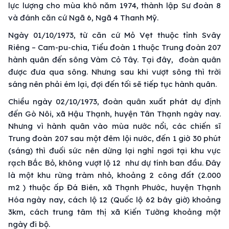
lực lượng cho mùa khô năm 1974, thành lập Sư đoàn 8
và đánh căn cứ Ngã 6, Ngã 4 Thanh Mỹ.
Ngày 01/10/1973, từ căn cứ Mỏ Vẹt thuộc tỉnh Svây
Riêng – Cam-pu-chia, Tiểu đoàn 1 thuộc Trung đoàn 207
hành quân đến sông Vàm Cỏ Tây. Tại đây, đoàn quân
được đưa qua sông. Nhưng sau khi vượt sông thì trời
sáng nên phải ém lại, đợi đến tối sẽ tiếp tục hành quân.
Chiều ngày 02/10/1973, đoàn quân xuất phát dự định
đến Gò Nôi, xã Hậu Thạnh, huyện Tân Thạnh ngày nay.
Nhưng vì hành quân vào mùa nước nổi, các chiến sĩ
Trung đoàn 207 sau một đêm lội nước, đến 1 giờ 30 phút
(sáng) thì đuối sức nên dừng lại nghỉ ngơi tại khu vực
rạch Bắc Bỏ, không vượt lộ 12 như dự tính ban đầu. Đây
là một khu rừng tràm nhỏ, khoảng 2 công đất (2.000
m2 ) thuộc ấp Đá Biên, xã Thạnh Phước, huyện Thạnh
Hóa ngày nay, cách lộ 12 (Quốc lộ 62 bây giờ) khoảng
3km, cách trung tâm thị xã Kiến Tường khoảng một
ngày đi bộ.