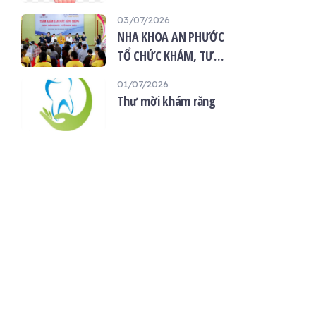
“Giọt máu hiếu thảo -
03/07/2026
mùa Vu lan”
NHA KHOA AN PHƯỚC
TỔ CHỨC KHÁM, TƯ
VẤN SỨC KHỎE RĂNG
01/07/2026
MIỆNG MIỄN PHÍ TẠI
Thư mời khám răng
CHÙA ÂN THỌ