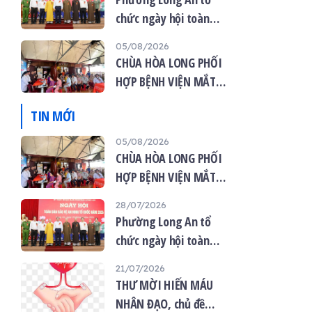
chức ngày hội toàn
dân bảo vệ an ninh tổ
05/08/2026
quốc năm 2026
CHÙA HÒA LONG PHỐI
HỢP BỆNH VIỆN MẮT
VIỆT TỔ CHỨC KHÁM
TIN MỚI
MẮT MIỄN PHÍ CHO 120
NGƯỜI DÂN
05/08/2026
CHÙA HÒA LONG PHỐI
HỢP BỆNH VIỆN MẮT
VIỆT TỔ CHỨC KHÁM
28/07/2026
MẮT MIỄN PHÍ CHO 120
Phường Long An tổ
NGƯỜI DÂN
chức ngày hội toàn
dân bảo vệ an ninh tổ
21/07/2026
quốc năm 2026
THƯ MỜI HIẾN MÁU
NHÂN ĐẠO, chủ đề