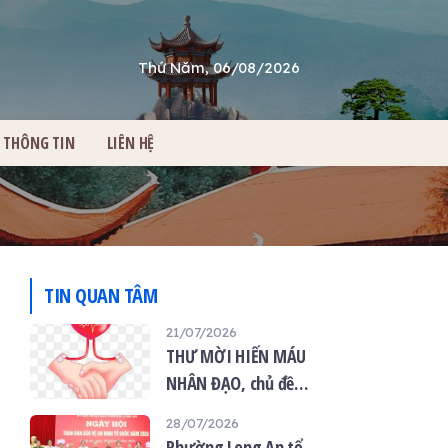
Thứ Năm, 06/08/2026
THÔNG TIN
LIÊN HỆ
TIN QUAN TÂM
21/07/2026
THƯ MỜI HIẾN MÁU
NHÂN ĐẠO, chủ đề
“Giọt máu hiếu thảo -
28/07/2026
mùa Vu lan”
Phường Long An tổ