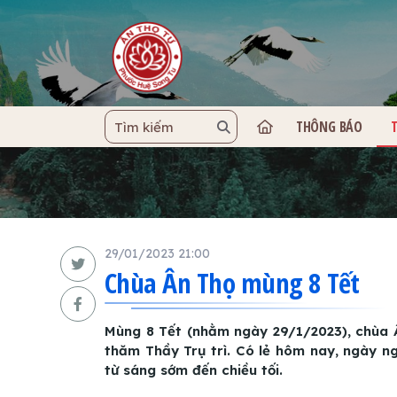
THÔNG BÁO
TRANG C
29/01/2023 21:00
Chùa Ân Thọ mùng 8 Tết
Mùng 8 Tết (nhằm ngày 29/1/2023), chùa Â
thăm Thầy Trụ trì. Có lẻ hôm nay, ngày n
từ sáng sớm đến chiều tối.