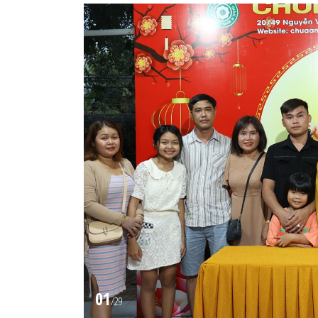
01
/
29