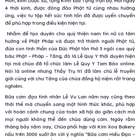
Môn, kinh Dược Sư, tụng Kinh Địa Tạng trọn bộ. Mỗi ngày
4 thời kinh, được đông đảo Phật tử cùng nhau hưởng
ứng, việc tu tập hết sức tinh tấn đã được uyển chuyển
để phù hợp trong điều kiện hiện tại.
Nhằm để tạo duyên cho quý thiện nam tín nữ có tâm
hướng về Phật Pháp và được trở thành người Phật tử,
đứa con tinh thần của Đức Phật tôn thờ 3 ngôi cao quý
báu: Phật – Pháp – Tăng, đó là Lễ Quy Y thời duyên hiện
tại mà chùa đã tổ chức làm Lễ Quy Y Tam Bảo online.
Nói là online nhưng Thầy Trụ trì đã làm chủ lễ truyền
giới cùng với chư Tăng của chùa đồng hộ niệm rất trang
nghiêm.
Bữa cơm đạo tình nhân Lễ Vu Lan năm nay cũng theo
thời thế mà chuyển sang một hình thức khác, phù hợp
với hoàn cảnh chung của toàn xã hội do giãn cách mà
mọi người không thể đến chùa dùng cơm. Ngày rằm
tháng bảy năm nay, Chùa phối hợp với Kim Xoa Bakery
nấu trên 3000 suất ăn với ý nghĩa “Bữa cơm Hiếu Đạo –