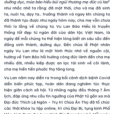
dưỡng dục, mùa báo hiếu bùi ngùi thương mẹ đức cù lao
”
như nhắc nhở ta rằng: đã một thời, cha và mẹ đã sinh
ta, nuôi ta, dạy ta… trưởng thành và ngay khi chúng ta
đã thành tựu được như ngày hôm nay, cha mẹ vẫn chưa
thôi lo lắng về chúng ta. Vu Lan Báo Hiếu là truyền
thống tốt đẹp từ ngàn đời của dân tộc Việt Nam, là
ngày để mỗi chúng ta thể hiện lòng biết ơn sâu sắc đến
đấng sinh thành, dưỡng dục. Đến chùa lễ Phật nhân
ngày Vu Lan như là một hình thức nhớ về nguồn cội,
hướng về Tam Bảo hồi hướng công đức lành đến cha mẹ
nhiều đời, nhiều kiếp được an lạc tái sinh về cõi lành,
cha mẹ hiền tiền phước thọ tăng long.
Vu Lan năm nay diễn ra trong bối cảnh dịch bệnh Covid
diễn biến phức tạp, toàn dân đang nghiêm túc thực
hiện giãn cách xã hội. Từ những ngày đầu tháng 7 Âm
lịch, đáp ứng nhu cầu tín ngưỡng của Phật tử gần xa mà
Đại đức Thích Lệ Ngôn – Trụ trì Chùa Ân Thọ đã tổ chức
các thời khóa tu tập online, trì chú Đại Bi, tụng kinh Phổ