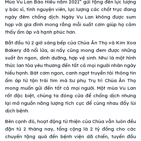
Mùa Vu Lan Báo Hiếu năm 2021” gửi tặng đến lực lượng
y bác sĩ, tình nguyện viên, lực lượng các chốt trực đang
ngày đêm chống dịch. Ngày Vu Lan không được sum
họp với gia đình mong rằng mỗi suất cơm giúp họ cảm
thấy ấm áp và hạnh phúc hơn.
Bắt đầu từ 2 giờ sáng bếp của Chùa Ân Thọ và Kim Xoa
Bakery đã nổi lửa, ai nấy cũng mong đem được những
suất ăn ngon, dinh dưỡng, hợp vệ sinh. Như là một hình
thức lan tỏa yêu thương đến tất cả mọi người nhân ngày
hiếu hạnh. Bát cơm ngon, canh ngọt truyền tải thông tin
ấm áp từ tận trái tim mà Sư phụ Trụ trì Chùa Ân Thọ
mong muốn gửi đến tất cả mọi người. Một mùa Vu Lan
rất đặc biệt, chúng ta đóng cửa để chống dịch nhưng
lại mở nguồn năng lượng tích cực để cùng nhau đẩy lùi
dịch bệnh.
Bên cạnh đó, hoạt động từ thiện của Chùa vẫn luôn đều
đặn từ 2 tháng nay, tổng cộng là 2 tỷ đồng cho các
chuyến tặng quà đến bệnh viện dã chiến, tuyến đầu