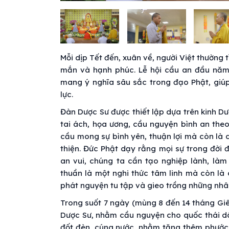
Mỗi dịp Tết đến, xuân về, người Việt thườn
mắn và hạnh phúc. Lễ hội cầu an đầu năm
mang ý nghĩa sâu sắc trong đạo Phật, giúp
lực.
Đàn Dược Sư được thiết lập dựa trên kinh D
tai ách, họa ương, cầu nguyện bình an theo
cầu mong sự bình yên, thuận lợi mà còn là d
thiện. Đức Phật dạy rằng mọi sự trong đời
an vui, chúng ta cần tạo nghiệp lành, làm
thuần là một nghi thức tâm linh mà còn là 
phát nguyện tu tập và gieo trồng những nhâ
Trong suốt 7 ngày (mùng 8 đến 14 tháng Giê
Dược Sư, nhằm cầu nguyện cho quốc thái dân
đốt đèn, cúng nước, nhằm tăng thêm phước b