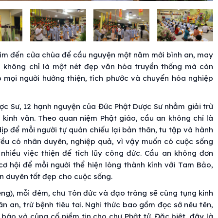
g tìm đến cửa chùa để cầu nguyện một năm mới bình an, may
 không chỉ là một nét đẹp văn hóa truyền thống mà còn
 mọi người hướng thiện, tích phước và chuyển hóa nghiệp
ược Sư, 12 hạnh nguyện của Đức Phật Dược Sư nhằm giải trừ
 kinh văn. Theo quan niệm Phật giáo, cầu an không chỉ là
ịp để mỗi người tự quán chiếu lại bản thân, tu tập và hành
 đều có nhân duyên, nghiệp quả, vì vậy muốn có cuộc sống
 nhiều việc thiện để tích lũy công đức. Cầu an không đơn
cơ hội để mỗi người thể hiện lòng thành kính với Tam Bảo,
n duyên tốt đẹp cho cuộc sống.
ng), mỗi đêm, chư Tôn đức và đạo tràng sẽ cùng tụng kinh
 an, trừ bệnh tiêu tai. Nghi thức bao gồm đọc sớ nêu tên,
áo và củng cố niềm tin cho chư Phật tử. Đặc biệt, đây là