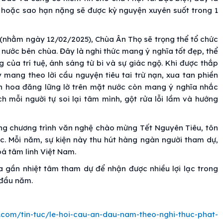
 hoặc sao hạn nặng sẽ được kỳ nguyện xuyên suốt trong 1
 (nhằm ngày 12/02/2025), Chùa Ân Thọ sẽ trọng thể tổ chức
nước bên chùa. Đây là nghi thức mang ý nghĩa tốt đẹp, thể
g của trí tuệ, ánh sáng từ bi và sự giác ngộ. Khi được thắp
mang theo lời cầu nguyện tiêu tai trừ nạn, xua tan phiền
nh hoa đăng lững lờ trên mặt nước còn mang ý nghĩa nhắc
h mỗi người tự soi lại tâm mình, gột rửa lỗi lầm và hướng
ng chương trình văn nghệ chào mừng Tết Nguyên Tiêu, tôn
tộc. Mỗi năm, sự kiện này thu hút hàng ngàn người tham dự,
á tâm linh Việt Nam.
a gần nhiệt tâm tham dự để nhận được nhiều lợi lạc trong
 đầu năm.
.com/tin-tuc/le-hoi-cau-an-dau-nam-theo-nghi-thuc-phat-