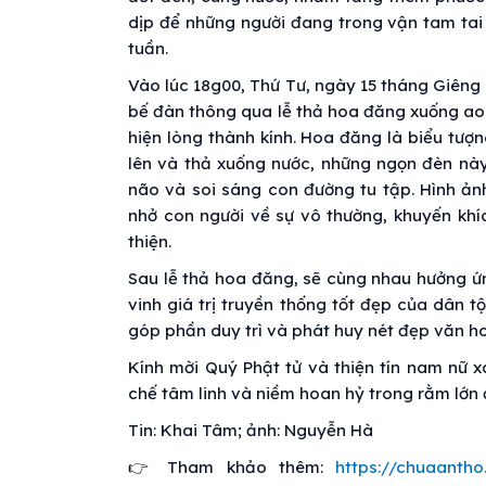
dịp để những người đang trong vận tam tai
tuần.
Vào lúc 18g00, Thứ Tư, ngày 15 tháng Giêng
bế đàn thông qua lễ thả hoa đăng xuống ao 
hiện lòng thành kính. Hoa đăng là biểu tượn
lên và thả xuống nước, những ngọn đèn này 
não và soi sáng con đường tu tập. Hình ả
nhở con người về sự vô thường, khuyến khíc
thiện.
Sau lễ thả hoa đăng, sẽ cùng nhau hưởng ứ
vinh giá trị truyền thống tốt đẹp của dân 
góp phần duy trì và phát huy nét đẹp văn ho
Kính mời Quý Phật tử và thiện tín nam nữ x
chế tâm linh và niềm hoan hỷ trong rằm lớn
Tin: Khai Tâm; ảnh: Nguyễn Hà
👉 Tham khảo thêm:
https://chuaantho