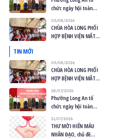
chức ngày hội toàn
dân bảo vệ an ninh tổ
05/08/2026
quốc năm 2026
CHÙA HÒA LONG PHỐI
HỢP BỆNH VIỆN MẮT
VIỆT TỔ CHỨC KHÁM
TIN MỚI
MẮT MIỄN PHÍ CHO 120
NGƯỜI DÂN
05/08/2026
CHÙA HÒA LONG PHỐI
HỢP BỆNH VIỆN MẮT
VIỆT TỔ CHỨC KHÁM
28/07/2026
MẮT MIỄN PHÍ CHO 120
Phường Long An tổ
NGƯỜI DÂN
chức ngày hội toàn
dân bảo vệ an ninh tổ
21/07/2026
quốc năm 2026
THƯ MỜI HIẾN MÁU
NHÂN ĐẠO, chủ đề