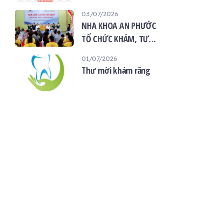
“Giọt máu hiếu thảo -
03/07/2026
mùa Vu lan”
NHA KHOA AN PHƯỚC
TỔ CHỨC KHÁM, TƯ
VẤN SỨC KHỎE RĂNG
01/07/2026
MIỆNG MIỄN PHÍ TẠI
Thư mời khám răng
CHÙA ÂN THỌ