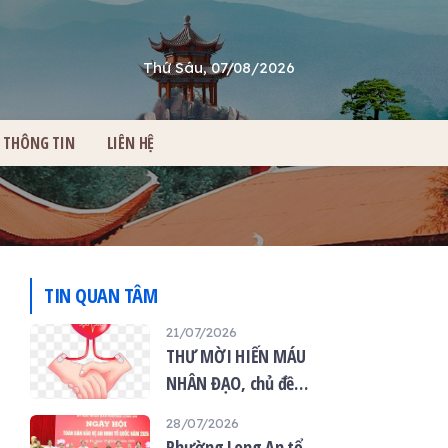
Thứ Sáu, 07/08/2026
THÔNG TIN
LIÊN HỆ
TIN QUAN TÂM
21/07/2026
THƯ MỜI HIẾN MÁU
NHÂN ĐẠO, chủ đề
“Giọt máu hiếu thảo -
28/07/2026
mùa Vu lan”
Phường Long An tổ