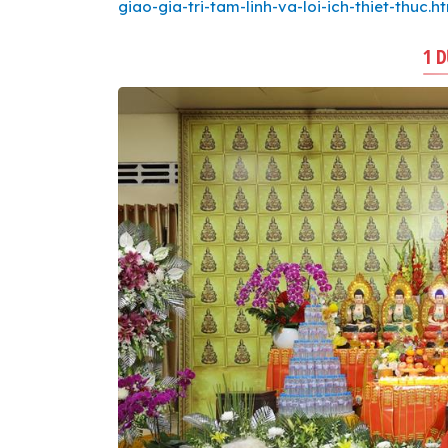
giao-gia-tri-tam-linh-va-loi-ich-thiet-thuc.h
1 