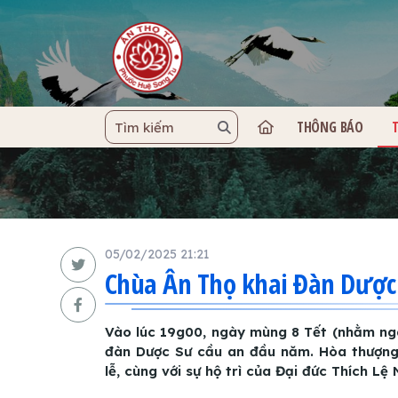
THÔNG BÁO
TRANG C
05/02/2025 21:21
Chùa Ân Thọ khai Đàn Dược
Vào lúc 19g00, ngày mùng 8 Tết (nhằm ngà
đàn Dược Sư cầu an đầu năm. Hòa thượng 
lễ, cùng với sự hộ trì của Đại đức Thích Lệ