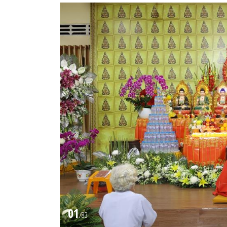
01
/
83