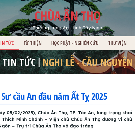
CHÙA ÂN THỌ
Phường Long An - tỉnh Tây Ninh
HỦ
TIN TỨC
TỪ THIỆN
HỌC PHẬT - NGHIÊN CỨU
THƯ VIỆN
TIN TỨC
NGHI LỄ - CẦU NGUYỆN
 Sư cầu An đầu năm Ất Tỵ 2025
y 05/02/2025), Chùa Ân Thọ, TP. Tân An, long trọng khai
Thích Minh Chánh – Viện chủ Chùa Ân Thọ đương vi chủ
 Ngôn – Trụ trì Chùa Ân Thọ và đạo tràng.