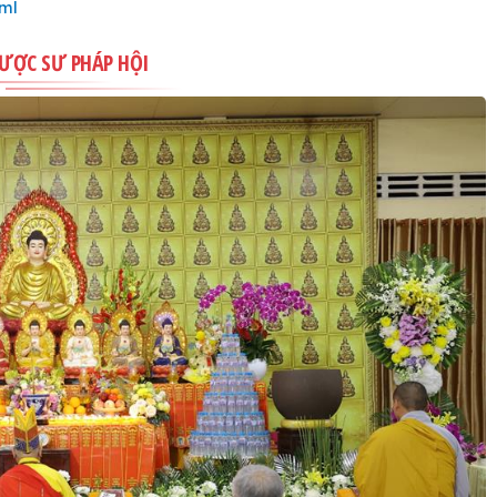
tml
DƯỢC SƯ PHÁP HỘI