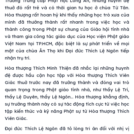
Trường Trung cấp Phật học Long An, những huynh đệ
thuở đó rất trẻ và có thời gian tu học ở chùa Từ Tân.
Hòa thượng rất hoan hỷ khi thấy những học trò xưa của
mình đã thưởng thành rất nhanh trong việc học và
thành công trong Phật sự chung của Giáo hội tỉnh nhà
và tham gia công tác giáo dục của Học viện Phật giáo
Việt Nam tại TP.HCM, đặc biệt là sự phát triển về mọi
mặt của chùa Ân Thọ khi Đại đức Thích Lệ Ngôn tiếp
nhận trụ trì.
Hòa thượng Thích Minh Thiện đã nhắc lại những huynh
đệ được hầu cận học tập với Hòa thượng Thích Viên
Giác thuở trước nay đã trưởng thành và đóng vai trò
quan trọng trong Phật giáo tỉnh nhà, như thầy Lệ Trí,
thầy Lệ Duyên, thầy Lệ Ngôn… Hòa thượng khẳng định,
sự trưởng thành này có sự tác động tích cực từ việc học
tập kiến thức và kỹ năng Phật sự từ Hòa thượng Thích
Viên Giác.
Đại đức Thích Lệ Ngôn đã tỏ lòng tri ân đối với nhị vị