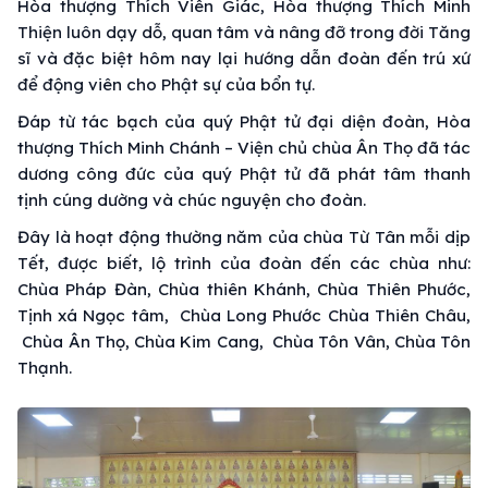
Hòa thượng Thích Viên Giác, Hòa thượng Thích Minh
Thiện luôn dạy dỗ, quan tâm và nâng đỡ trong đời Tăng
sĩ và đặc biệt hôm nay lại hướng dẫn đoàn đến trú xứ
để động viên cho Phật sự của bổn tự.
Đáp từ tác bạch của quý Phật tử đại diện đoàn, Hòa
thượng Thích Minh Chánh – Viện chủ chùa Ân Thọ đã tác
dương công đức của quý Phật tử đã phát tâm thanh
tịnh cúng dường và chúc nguyện cho đoàn.
Đây là hoạt động thường năm của chùa Từ Tân mỗi dịp
Tết, được biết, lộ trình của đoàn đến các chùa như:
Chùa Pháp Đàn, Chùa thiên Khánh, Chùa Thiên Phước,
Tịnh xá Ngọc tâm, Chùa Long Phước Chùa Thiên Châu,
Chùa Ân Thọ, Chùa Kim Cang, Chùa Tôn Vân, Chùa Tôn
Thạnh.