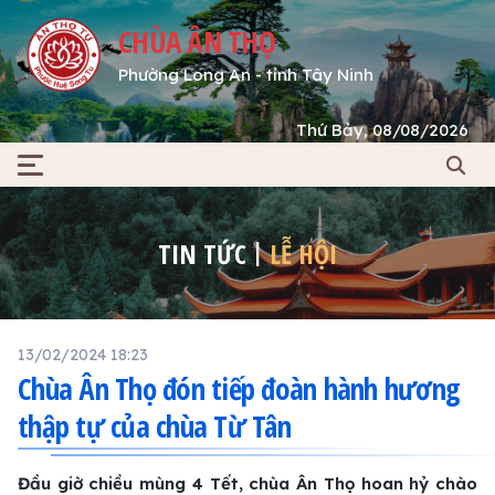
CHÙA ÂN THỌ
Phường Long An - tỉnh Tây Ninh
Thứ Bảy, 08/08/2026
TIN TỨC
LỄ HỘI
13/02/2024 18:23
Chùa Ân Thọ đón tiếp đoàn hành hương
thập tự của chùa Từ Tân
Đầu giờ chiều mùng 4 Tết, chùa Ân Thọ hoan hỷ chào