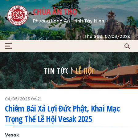
CHÙA ÂN THỌ
Phường Long An - tỉnh Tây Ninh
Thứ Sáu, 07/08/2026
TIN TỨC
LỄ HỘI
04/05/2025 06:21
Chiêm Bái Xá Lợi Đức Phật, Khai Mạc
Trọng Thể Lễ Hội Vesak 2025
Vesak