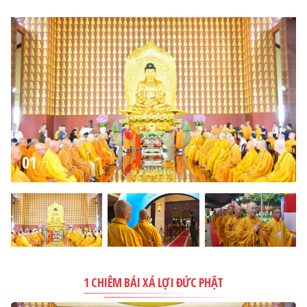
01
/
71
1 CHIÊM BÁI XÁ LỢI ĐỨC PHẬT