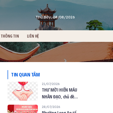
Thứ Bảy, 08/08/2026
THÔNG TIN
LIÊN HỆ
TIN QUAN TÂM
21/07/2026
THƯ MỜI HIẾN MÁU
NHÂN ĐẠO, chủ đề
“Giọt máu hiếu thảo -
28/07/2026
mùa Vu lan”
Phường Long An tổ