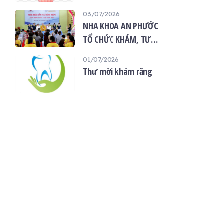
“Giọt máu hiếu thảo -
03/07/2026
mùa Vu lan”
NHA KHOA AN PHƯỚC
TỔ CHỨC KHÁM, TƯ
VẤN SỨC KHỎE RĂNG
01/07/2026
MIỆNG MIỄN PHÍ TẠI
Thư mời khám răng
CHÙA ÂN THỌ