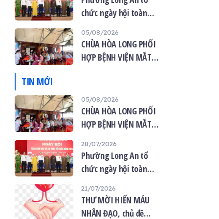
chức ngày hội toàn
dân bảo vệ an ninh tổ
05/08/2026
quốc năm 2026
CHÙA HÒA LONG PHỐI
HỢP BỆNH VIỆN MẮT
VIỆT TỔ CHỨC KHÁM
TIN MỚI
MẮT MIỄN PHÍ CHO 120
NGƯỜI DÂN
05/08/2026
CHÙA HÒA LONG PHỐI
HỢP BỆNH VIỆN MẮT
VIỆT TỔ CHỨC KHÁM
28/07/2026
MẮT MIỄN PHÍ CHO 120
Phường Long An tổ
NGƯỜI DÂN
chức ngày hội toàn
dân bảo vệ an ninh tổ
21/07/2026
quốc năm 2026
THƯ MỜI HIẾN MÁU
NHÂN ĐẠO, chủ đề