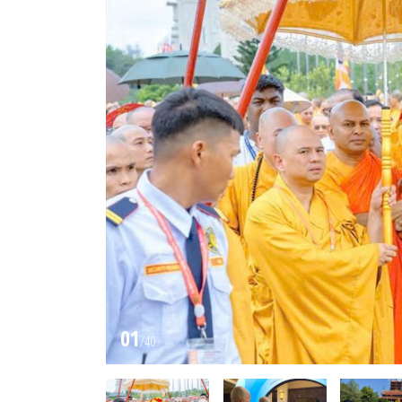
01
/
40