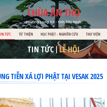
CHÙA ÂN THỌ
Phường Long An - tỉnh Tây Ninh
HỦ
TIN TỨC
TỪ THIỆN
HỌC PHẬT - NGHIÊN CỨU
THƯ VIỆN
TIN TỨC
LỄ HỘI
NG TIỄN XÁ LỢI PHẬT TẠI VESAK 2025