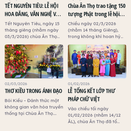
TẾT NGUYÊN TIÊU: LỄ HỘI
Chùa Ân Thọ trao tặng 150
HOA ĐĂNG, VĂN NGHỆ VÀ
tượng Phật trong lễ hội
CHỢ BÁNH TẠI CHÙA ÂN
Tết Nguyên tiêu
Tết Nguyên Tiêu, ngày 15
Chiều ngày 02/3/2026
THỌ
tháng giêng (nhằm ngày
(nhằm 14 tháng Giêng),
03/3/2026) chùa Ân Thọ
trong không khí hoan hỷ
(phường Long An, tỉnh Tây
của lễ hội Tết, chùa Ân
Ninh) đã tổ chức chuỗi
Thọ (phường Long An, tỉnh
hoạt động văn hóa – tâm
Tây Ninh) đã tổ chức
linh thu hút đông đảo Phật
chương trình trao tặng 150
tử và du khách thập
tượng Phật đến thiện tín
phương tham dự. Đây là
nam nữ.
cao điểm trong chuỗi hoạt
02/03/2026
01/02/2026
động lễ hội Tết của chùa
THƠ KIỀU TRONG ÁNH ĐẠO
LỄ TỔNG KẾT LỚP THƯ
Ân Thọ, khép lại những
PHÁP CHỮ VIỆT
Bói Kiều – Đánh thức một
ngày sinh hoạt văn hóa –
không gian văn hóa truyền
tâm linh sôi nổi đầu năm.
Vào chiều tối ngày
thống tại Chùa Ân Thọ.
01/02/2026 (nhằm 14/12
Trong không khí trang
ÂL), chùa Ân Thọ đã tổ
nghiêm của pháp hội cầu
chức Lễ tổng kết lớp Thư