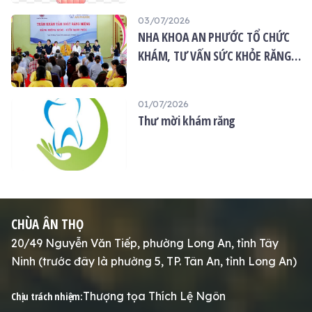
03/07/2026
NHA KHOA AN PHƯỚC TỔ CHỨC
KHÁM, TƯ VẤN SỨC KHỎE RĂNG
MIỆNG MIỄN PHÍ TẠI CHÙA ÂN
THỌ
01/07/2026
Thư mời khám răng
CHÙA ÂN THỌ
20/49 Nguyễn Văn Tiếp, phường Long An, tỉnh Tây
Ninh (trước đây là phường 5, TP. Tân An, tỉnh Long An)
Thượng tọa Thích Lệ Ngôn
Chịu trách nhiệm: