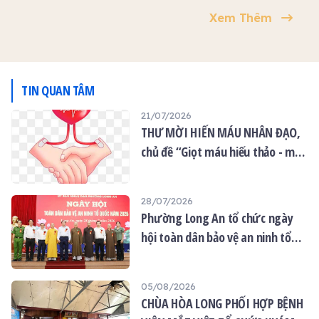
an, giữa ánh hoa đăng
pháp chữ Việt và chương
Xem Thêm
lung linh nơi sân chùa,
trình Mai táng 0 đồng, dưới
chùa Ân Thọ mở thêm một
sự chứng minh của Thượng
không gian văn hóa Bói
tọa Thích Lệ Ngôn – Trụ trì
Kiều – một nét sinh hoạt
chùa Ân Thọ.
dân gian thấm đẫm chiều
TIN QUAN TÂM
sâu tâm linh và thi vị văn
học.
21/07/2026
THƯ MỜI HIẾN MÁU NHÂN ĐẠO,
chủ đề “Giọt máu hiếu thảo - mùa
Vu lan”
28/07/2026
Phường Long An tổ chức ngày
hội toàn dân bảo vệ an ninh tổ
quốc năm 2026
05/08/2026
CHÙA HÒA LONG PHỐI HỢP BỆNH