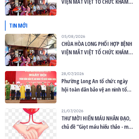
VIỆN MẮT VIỆT TỔ CHỨC KHÁM
MẮT MIỄN PHÍ CHO 120 NGƯỜI
DÂN
TIN MỚI
05/08/2026
CHÙA HÒA LONG PHỐI HỢP BỆNH
VIỆN MẮT VIỆT TỔ CHỨC KHÁM
MẮT MIỄN PHÍ CHO 120 NGƯỜI
DÂN
28/07/2026
Phường Long An tổ chức ngày
hội toàn dân bảo vệ an ninh tổ
quốc năm 2026
21/07/2026
THƯ MỜI HIẾN MÁU NHÂN ĐẠO,
chủ đề “Giọt máu hiếu thảo - mùa
Vu lan”