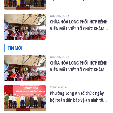
quốc năm 2026
05/08/2026
CHÙA HÒA LONG PHỐI HỢP BỆNH
VIỆN MẮT VIỆT TỔ CHỨC KHÁM
MẮT MIỄN PHÍ CHO 120 NGƯỜI
DÂN
TIN MỚI
05/08/2026
CHÙA HÒA LONG PHỐI HỢP BỆNH
VIỆN MẮT VIỆT TỔ CHỨC KHÁM
MẮT MIỄN PHÍ CHO 120 NGƯỜI
DÂN
28/07/2026
Phường Long An tổ chức ngày
hội toàn dân bảo vệ an ninh tổ
quốc năm 2026