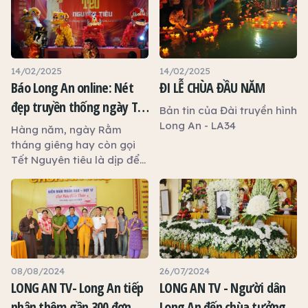
14/02/2025
14/02/2025
Báo Long An online: Nét
ĐI LỄ CHÙA ĐẦU NĂM
đẹp truyền thống ngày Tết
Bản tin của Đài truyền hình
Nguyên tiêu
Long An - LA34
Hàng năm, ngày Rằm
tháng giêng hay còn gọi
Tết Nguyên tiêu là dịp để
mọi người tưởng nhớ đến
ông bà, tổ tiên và cầu
mong một năm bình an,
hạnh phúc. Vào ngày này,
nhiều gia đình thường
chuẩn bị mâm cúng gia
tiên, đi lễ chùa hay tham
08/08/2024
26/07/2024
gia những hoạt động thắp
LONG AN TV- Long An tiếp
LONG AN TV - Người dân
đèn, thả đèn hoa đăng để
nhận thêm gần 300 đơn vị
Long An đến chùa tưởng