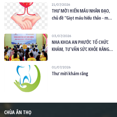
21/07/2026
THƯ MỜI HIẾN MÁU NHÂN ĐẠO,
chủ đề “Giọt máu hiếu thảo - mùa
Vu lan”
03/07/2026
NHA KHOA AN PHƯỚC TỔ CHỨC
KHÁM, TƯ VẤN SỨC KHỎE RĂNG
MIỆNG MIỄN PHÍ TẠI CHÙA ÂN
THỌ
01/07/2026
Thư mời khám răng
CHÙA ÂN THỌ