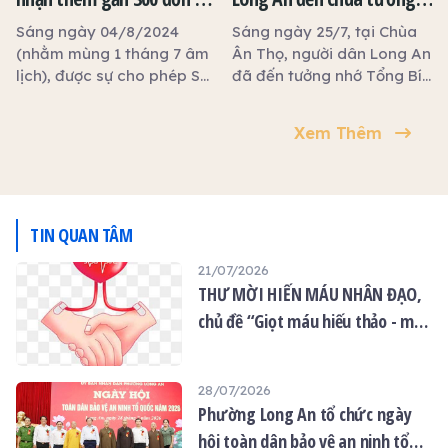
cầu tài lộc, may mắn.
máu từ hoạt động Hiến
nhớ Tổng Bí thư Nguyễn
Sáng ngày 04/8/2024
Sáng ngày 25/7, tại Chùa
máu nhân đạo
Phú Trọng
(nhằm mùng 1 tháng 7 âm
Ân Thọ, người dân Long An
lịch), được sự cho phép Sở
đã đến tưởng nhớ Tổng Bí
Y tế Long An, Chùa Ân Thọ,
thư Nguyễn Phú Trọng
thành phố Tân An phối hợp
Xem Thêm
với bệnh viện Chợ Rẫy
TP.HCM tổ chức Ngày hội
Hiến máu nhân đạo lần 17
với chủ đề “Giọt máu hiếu
thảo - mùa Vu lan Báo
TIN QUAN TÂM
hiếu”.
21/07/2026
THƯ MỜI HIẾN MÁU NHÂN ĐẠO,
chủ đề “Giọt máu hiếu thảo - mùa
Vu lan”
28/07/2026
Phường Long An tổ chức ngày
hội toàn dân bảo vệ an ninh tổ