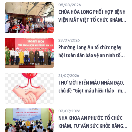
05/08/2026
CHÙA HÒA LONG PHỐI HỢP BỆNH
VIỆN MẮT VIỆT TỔ CHỨC KHÁM
MẮT MIỄN PHÍ CHO 120 NGƯỜI
DÂN
28/07/2026
Phường Long An tổ chức ngày
hội toàn dân bảo vệ an ninh tổ
quốc năm 2026
21/07/2026
THƯ MỜI HIẾN MÁU NHÂN ĐẠO,
chủ đề “Giọt máu hiếu thảo - mùa
Vu lan”
03/07/2026
NHA KHOA AN PHƯỚC TỔ CHỨC
KHÁM, TƯ VẤN SỨC KHỎE RĂNG