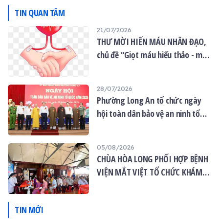
thảo - mùa Vu lan Báo
TIN QUAN TÂM
hiếu”.
21/07/2026
THƯ MỜI HIẾN MÁU NHÂN ĐẠO,
chủ đề “Giọt máu hiếu thảo - mùa
Vu lan”
28/07/2026
Phường Long An tổ chức ngày
hội toàn dân bảo vệ an ninh tổ
quốc năm 2026
05/08/2026
CHÙA HÒA LONG PHỐI HỢP BỆNH
VIỆN MẮT VIỆT TỔ CHỨC KHÁM
MẮT MIỄN PHÍ CHO 120 NGƯỜI
DÂN
TIN MỚI