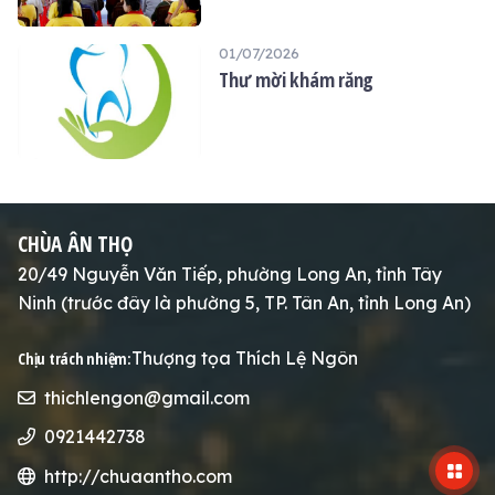
MIỆNG MIỄN PHÍ TẠI CHÙA ÂN
THỌ
01/07/2026
Thư mời khám răng
CHÙA ÂN THỌ
20/49 Nguyễn Văn Tiếp, phường Long An, tỉnh Tây
Ninh (trước đây là phường 5, TP. Tân An, tỉnh Long An)
Thượng tọa Thích Lệ Ngôn
Chịu trách nhiệm:
thichlengon@gmail.com
0921442738
http://chuaantho.com