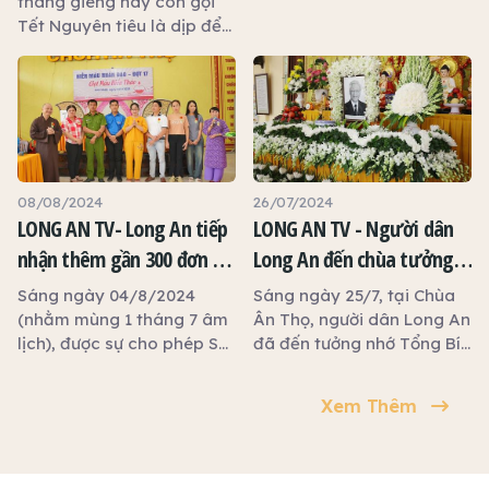
tháng giêng hay còn gọi
Tết Nguyên tiêu là dịp để
mọi người tưởng nhớ đến
ông bà, tổ tiên và cầu
mong một năm bình an,
hạnh phúc. Vào ngày này,
nhiều gia đình thường
chuẩn bị mâm cúng gia
tiên, đi lễ chùa hay tham
08/08/2024
26/07/2024
gia những hoạt động thắp
LONG AN TV- Long An tiếp
LONG AN TV - Người dân
đèn, thả đèn hoa đăng để
nhận thêm gần 300 đơn vị
Long An đến chùa tưởng
cầu tài lộc, may mắn.
máu từ hoạt động Hiến
nhớ Tổng Bí thư Nguyễn
Sáng ngày 04/8/2024
Sáng ngày 25/7, tại Chùa
máu nhân đạo
Phú Trọng
(nhằm mùng 1 tháng 7 âm
Ân Thọ, người dân Long An
lịch), được sự cho phép Sở
đã đến tưởng nhớ Tổng Bí
Y tế Long An, Chùa Ân Thọ,
thư Nguyễn Phú Trọng
thành phố Tân An phối hợp
Xem Thêm
với bệnh viện Chợ Rẫy
TP.HCM tổ chức Ngày hội
Hiến máu nhân đạo lần 17
với chủ đề “Giọt máu hiếu