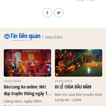
Tin liên quan
Xem thêm
14/02/2025
14/02/2025
Báo Long An online: Nét
ĐI LỄ CHÙA ĐẦU NĂM
đẹp truyền thống ngày Tết
Bản tin của Đài truyền hình
Nguyên tiêu
Long An - LA34
Hàng năm, ngày Rằm