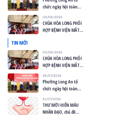
chức ngày hội toàn
dân bảo vệ an ninh tổ
05/08/2026
quốc năm 2026
CHÙA HÒA LONG PHỐI
HỢP BỆNH VIỆN MẮT
VIỆT TỔ CHỨC KHÁM
TIN MỚI
MẮT MIỄN PHÍ CHO 120
NGƯỜI DÂN
05/08/2026
CHÙA HÒA LONG PHỐI
HỢP BỆNH VIỆN MẮT
VIỆT TỔ CHỨC KHÁM
28/07/2026
MẮT MIỄN PHÍ CHO 120
Phường Long An tổ
NGƯỜI DÂN
chức ngày hội toàn
dân bảo vệ an ninh tổ
21/07/2026
quốc năm 2026
THƯ MỜI HIẾN MÁU
NHÂN ĐẠO, chủ đề