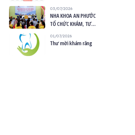
“Giọt máu hiếu thảo -
03/07/2026
mùa Vu lan”
NHA KHOA AN PHƯỚC
TỔ CHỨC KHÁM, TƯ
VẤN SỨC KHỎE RĂNG
01/07/2026
MIỆNG MIỄN PHÍ TẠI
Thư mời khám răng
CHÙA ÂN THỌ