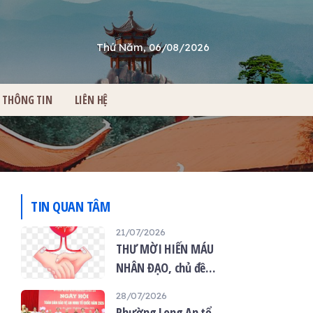
Thứ Năm, 06/08/2026
THÔNG TIN
LIÊN HỆ
TIN QUAN TÂM
21/07/2026
THƯ MỜI HIẾN MÁU
NHÂN ĐẠO, chủ đề
“Giọt máu hiếu thảo -
28/07/2026
mùa Vu lan”
Phường Long An tổ