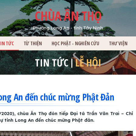
CHÙA ÂN THỌ
Phường Long An - tỉnh Tây Ninh
HỦ
TIN TỨC
TỪ THIỆN
HỌC PHẬT - NGHIÊN CỨU
THƯ VIỆN
TIN TỨC
LỄ HỘI
Long An đến chúc mừng Phật Đản
020), chùa Ân Thọ đón tiếp Đại tá Trần Văn Trai – Chỉ
sự tỉnh Long An đến chúc mừng Phật đản.