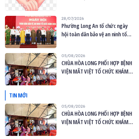
không gian thanh tịnh và
Vu lan”
thành kính.
28/07/2026
Phường Long An tổ chức ngày
hội toàn dân bảo vệ an ninh tổ
quốc năm 2026
05/08/2026
CHÙA HÒA LONG PHỐI HỢP BỆNH
VIỆN MẮT VIỆT TỔ CHỨC KHÁM
MẮT MIỄN PHÍ CHO 120 NGƯỜI
DÂN
TIN MỚI
05/08/2026
CHÙA HÒA LONG PHỐI HỢP BỆNH
VIỆN MẮT VIỆT TỔ CHỨC KHÁM
MẮT MIỄN PHÍ CHO 120 NGƯỜI
DÂN