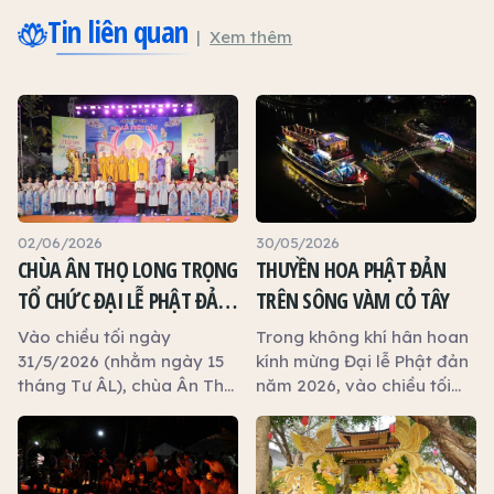
Tin liên quan
Xem thêm
02/06/2026
30/05/2026
CHÙA ÂN THỌ LONG TRỌNG
THUYỀN HOA PHẬT ĐẢN
TỔ CHỨC ĐẠI LỄ PHẬT ĐẢN
TRÊN SÔNG VÀM CỎ TÂY
NĂM 2026
Vào chiều tối ngày
Trong không khí hân hoan
31/5/2026 (nhằm ngày 15
kính mừng Đại lễ Phật đản
tháng Tư ÂL), chùa Ân Thọ
năm 2026, vào chiều tối
(phường Long An, tỉnh Tây
ngày 29/5/2026 (nhằm
Ninh) đã long trọng tổ
ngày 13 tháng Tư ÂL),
chức Đại lễ Phật đản năm
chương trình Thuyền hoa
2026 trong không khí
Phật đản đã được trọng