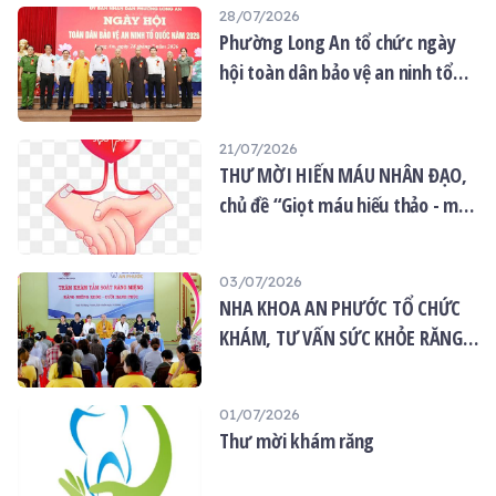
28/07/2026
Phường Long An tổ chức ngày
hội toàn dân bảo vệ an ninh tổ
quốc năm 2026
21/07/2026
THƯ MỜI HIẾN MÁU NHÂN ĐẠO,
chủ đề “Giọt máu hiếu thảo - mùa
Vu lan”
03/07/2026
NHA KHOA AN PHƯỚC TỔ CHỨC
KHÁM, TƯ VẤN SỨC KHỎE RĂNG
MIỆNG MIỄN PHÍ TẠI CHÙA ÂN
THỌ
01/07/2026
Thư mời khám răng