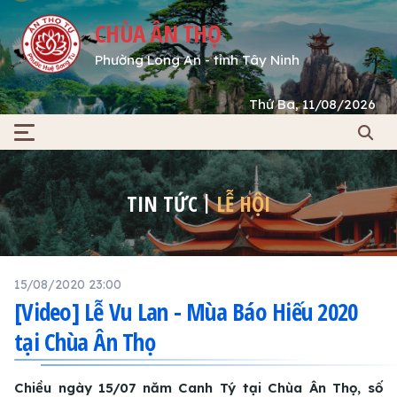
CHÙA ÂN THỌ
Phường Long An - tỉnh Tây Ninh
Thứ Ba, 11/08/2026
TIN TỨC
LỄ HỘI
15/08/2020 23:00
[Video] Lễ Vu Lan - Mùa Báo Hiếu 2020
tại Chùa Ân Thọ
Chiều ngày 15/07 năm Canh Tý tại Chùa Ân Thọ, số