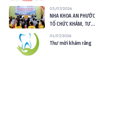
“Giọt máu hiếu thảo -
03/07/2026
mùa Vu lan”
NHA KHOA AN PHƯỚC
TỔ CHỨC KHÁM, TƯ
VẤN SỨC KHỎE RĂNG
01/07/2026
MIỆNG MIỄN PHÍ TẠI
Thư mời khám răng
CHÙA ÂN THỌ