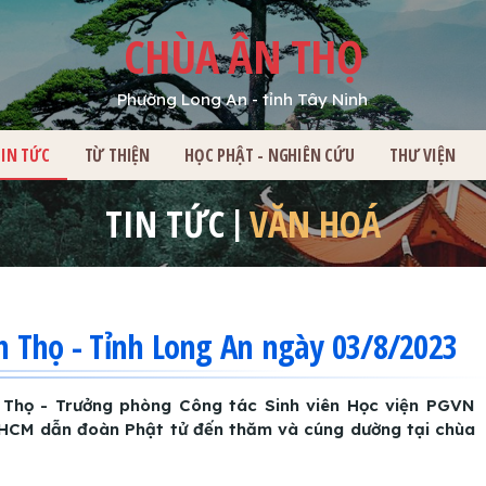
CHÙA ÂN THỌ
Phường Long An - tỉnh Tây Ninh
HỦ
TIN TỨC
TỪ THIỆN
HỌC PHẬT - NGHIÊN CỨU
THƯ VIỆN
TIN TỨC
VĂN HOÁ
 Thọ - Tỉnh Long An ngày 03/8/2023
 Thọ - Trưởng phòng Công tác Sinh viên Học viện PGVN
P.HCM dẫn đoàn Phật tử đến thăm và cúng dường tại chùa