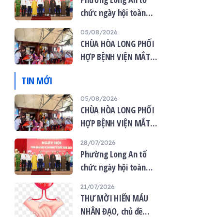
chức ngày hội toàn
dân bảo vệ an ninh tổ
05/08/2026
quốc năm 2026
CHÙA HÒA LONG PHỐI
HỢP BỆNH VIỆN MẮT
VIỆT TỔ CHỨC KHÁM
TIN MỚI
MẮT MIỄN PHÍ CHO 120
NGƯỜI DÂN
05/08/2026
CHÙA HÒA LONG PHỐI
HỢP BỆNH VIỆN MẮT
VIỆT TỔ CHỨC KHÁM
28/07/2026
MẮT MIỄN PHÍ CHO 120
Phường Long An tổ
NGƯỜI DÂN
chức ngày hội toàn
dân bảo vệ an ninh tổ
21/07/2026
quốc năm 2026
THƯ MỜI HIẾN MÁU
NHÂN ĐẠO, chủ đề