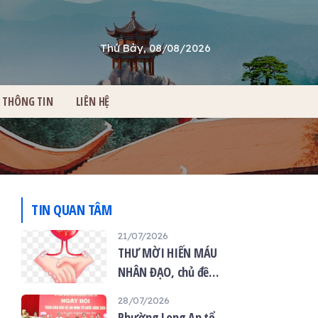
Thứ Bảy, 08/08/2026
THÔNG TIN
LIÊN HỆ
TIN QUAN TÂM
21/07/2026
THƯ MỜI HIẾN MÁU
NHÂN ĐẠO, chủ đề
“Giọt máu hiếu thảo -
28/07/2026
mùa Vu lan”
Phường Long An tổ