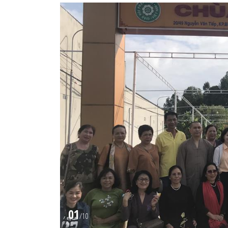
01
/
10