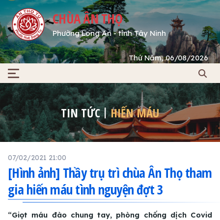
CHÙA ÂN THỌ
Phường Long An - tỉnh Tây Ninh
Thứ Năm, 06/08/2026
TIN TỨC
HIẾN MÁU
07/02/2021 21:00
[Hình ảnh] Thầy trụ trì chùa Ân Thọ tham
gia hiến máu tình nguyện đợt 3
“Giọt máu đào chung tay, phòng chống dịch Covid