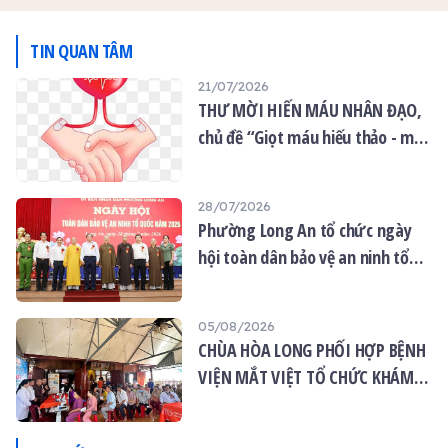
hiến máu mỗi đợt.
với chủ đề “Hành Bồ Tát
Đạo”. Chương trình thu hút
450 Tăng Ni, Phật tử và
TIN QUAN TÂM
người dân tham gia; 379
21/07/2026
người hiến máu thành
THƯ MỜI HIẾN MÁU NHÂN ĐẠO,
công, thu được 379 đơn vị
máu, kịp thời bổ sung cho
chủ đề “Giọt máu hiếu thảo - mùa
ngân hàng máu phục vụ
Vu lan”
cấp cứu và điều trị.
28/07/2026
Phường Long An tổ chức ngày
hội toàn dân bảo vệ an ninh tổ
quốc năm 2026
05/08/2026
CHÙA HÒA LONG PHỐI HỢP BỆNH
VIỆN MẮT VIỆT TỔ CHỨC KHÁM
MẮT MIỄN PHÍ CHO 120 NGƯỜI
DÂN