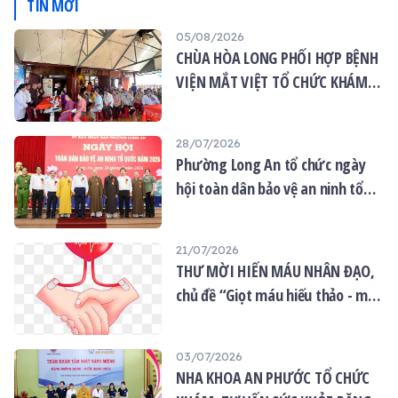
TIN MỚI
05/08/2026
CHÙA HÒA LONG PHỐI HỢP BỆNH
VIỆN MẮT VIỆT TỔ CHỨC KHÁM
MẮT MIỄN PHÍ CHO 120 NGƯỜI
DÂN
28/07/2026
Phường Long An tổ chức ngày
hội toàn dân bảo vệ an ninh tổ
quốc năm 2026
21/07/2026
THƯ MỜI HIẾN MÁU NHÂN ĐẠO,
chủ đề “Giọt máu hiếu thảo - mùa
Vu lan”
03/07/2026
NHA KHOA AN PHƯỚC TỔ CHỨC