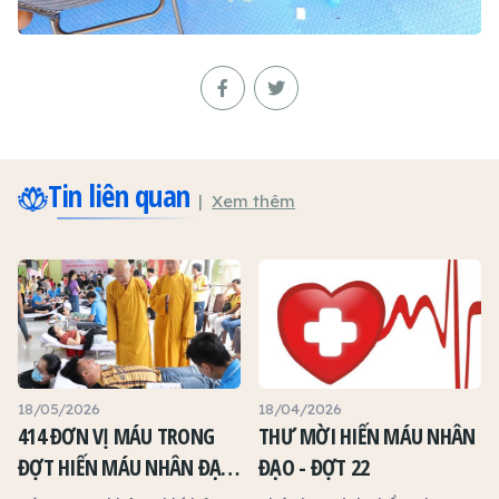
Tin liên quan
Xem thêm
18/05/2026
18/04/2026
414 ĐƠN VỊ MÁU TRONG
THƯ MỜI HIẾN MÁU NHÂN
ĐỢT HIẾN MÁU NHÂN ĐẠO
ĐẠO - ĐỢT 22
KHỞI ĐẦU MÙA PHẬT ĐẢN