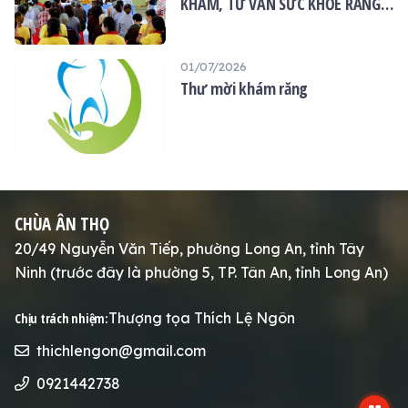
KHÁM, TƯ VẤN SỨC KHỎE RĂNG
MIỆNG MIỄN PHÍ TẠI CHÙA ÂN
THỌ
01/07/2026
Thư mời khám răng
CHÙA ÂN THỌ
20/49 Nguyễn Văn Tiếp, phường Long An, tỉnh Tây
Ninh (trước đây là phường 5, TP. Tân An, tỉnh Long An)
Thượng tọa Thích Lệ Ngôn
Chịu trách nhiệm:
thichlengon@gmail.com
0921442738