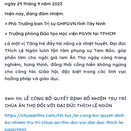
ngày 29 tháng 9 năm 2023
Hiện nay, đang đảm nhiệm:
+ Phó Trưởng ban Trị sự GHPGVN tỉnh Tây Ninh
+ Trưởng phòng Đào tạo Học viện PGVN tại TP.HCM
Là một vị Tăng trẻ đầy tài năng và nhiệt huyết, Đại đức
Thích Lệ Ngôn luôn tận tâm phụng sự Tam Bảo, góp
phần làm cho ngôi già lam Ân Thọ ngày càng trang
nghiêm, hưng thịnh, đồng thời cống hiến không ngừng
cho công tác Giáo hội, đặc biệt trong các lĩnh vực
hoằng pháp và giáo dục.
Xem tin: LỄ CÔNG BỐ QUYẾT ĐỊNH BỔ NHIỆM TRỤ TRÌ
CHÙA ÂN THỌ ĐỐI VỚI ĐẠI ĐỨC THÍCH LỆ NGÔN
https://chuaantho.com/tin-tuc/le-cong-bo-quyet-dinh-
bo-nhiem-tru-tri-chua-an-tho-doi-voi-dai-duc-thich-le-
ngon.html