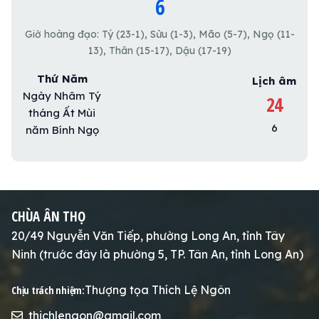
6
Giờ hoàng đạo: Tý (23-1), Sửu (1-3), Mão (5-7), Ngọ (11-
13), Thân (15-17), Dậu (17-19)
Thứ Năm
Lịch âm
Ngày Nhâm Tý
24
tháng Ất Mùi
6
năm Bính Ngọ
CHÙA ÂN THỌ
20/49 Nguyễn Văn Tiếp, phường Long An, tỉnh Tây
Ninh (trước đây là phường 5, TP. Tân An, tỉnh Long An)
Thượng tọa Thích Lệ Ngôn
Chịu trách nhiệm:
thichlengon@gmail.com