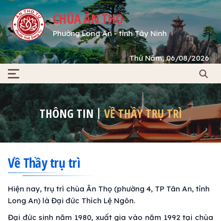
CHÙA ÂN THỌ
Phường Long An - tỉnh Tây Ninh
Thứ Năm, 06/08/2026
THÔNG TIN
VỀ THẦY TRỤ TRÌ
Về Thầy trụ trì
Hiện nay, trụ trì chùa Ân Thọ (phường 4, TP Tân An, tỉnh
Long An) là Đại đức Thích Lệ Ngôn.
Đại đức sinh năm 1980, xuất gia vào năm 1992 tại chùa