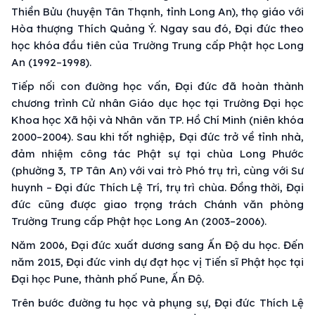
Thiền Bửu (huyện Tân Thạnh, tỉnh Long An), thọ giáo với
Hòa thượng Thích Quảng Ý. Ngay sau đó, Đại đức theo
học khóa đầu tiên của Trường Trung cấp Phật học Long
An (1992–1998).
Tiếp nối con đường học vấn, Đại đức đã hoàn thành
chương trình Cử nhân Giáo dục học tại Trường Đại học
Khoa học Xã hội và Nhân văn TP. Hồ Chí Minh (niên khóa
2000–2004). Sau khi tốt nghiệp, Đại đức trở về tỉnh nhà,
đảm nhiệm công tác Phật sự tại chùa Long Phước
(phường 3, TP Tân An) với vai trò Phó trụ trì, cùng với Sư
huynh – Đại đức Thích Lệ Trí, trụ trì chùa. Đồng thời, Đại
đức cũng được giao trọng trách Chánh văn phòng
Trường Trung cấp Phật học Long An (2003–2006).
Năm 2006, Đại đức xuất dương sang Ấn Độ du học. Đến
năm 2015, Đại đức vinh dự đạt học vị Tiến sĩ Phật học tại
Đại học Pune, thành phố Pune, Ấn Độ.
Trên bước đường tu học và phụng sự, Đại đức Thích Lệ