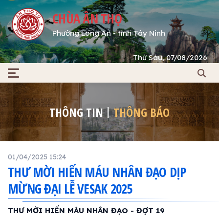
CHÙA ÂN THỌ
Phường Long An - tỉnh Tây Ninh
Thứ Sáu, 07/08/2026
THÔNG TIN
THÔNG BÁO
01/04/2025 15:24
THƯ MỜI HIẾN MÁU NHÂN ĐẠO DỊP
MỪNG ĐẠI LỄ VESAK 2025
THƯ MỜI
HIẾN MÁU NHÂN ĐẠO - ĐỢT 19