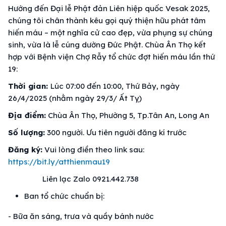
Hướng đến Đại lễ Phật đản Liên hiệp quốc Vesak 2025,
chúng tôi chân thành kêu gọi quý thiện hữu phát tâm
hiến máu – một nghĩa cử cao đẹp, vừa phụng sự chúng
sinh, vừa là lễ cúng dường Đức Phật. Chùa Ân Thọ kết
hợp với Bệnh viện Chợ Rẫy tổ chức đợt hiến máu lần thứ
19:
Thời gian:
Lúc 07:00 đến 10:00, Thứ Bảy, ngày
26/4/2025 (nhằm ngày 29/3/ Ất Tỵ)
Địa điểm:
Chùa Ân Thọ, Phường 5, Tp.Tân An, Long An
Số lượng:
300 người. Ưu tiên người đăng kí trước
Đăng ký:
Vui lòng điền theo link sau:
https://bit.ly/atthienmau19
Liên lạc Zalo 0921.442.738
Ban tổ chức chuẩn bị:
- Bữa ăn sáng, trưa và quầy bánh nước