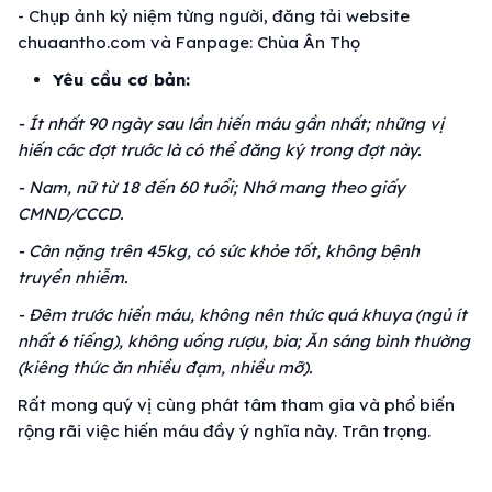
- Chụp ảnh kỷ niệm từng người, đăng tải website
chuaantho.com và Fanpage: Chùa Ân Thọ
Yêu cầu cơ bản:
- Ít nhất 90 ngày sau lần hiến máu gần nhất; những vị
hiến các đợt trước là có thể đăng ký trong đợt này.
- Nam, nữ từ 18 đến 60 tuổi; Nhớ mang theo giấy
CMND/CCCD.
- Cân nặng trên 45kg, có sức khỏe tốt, không bệnh
truyền nhiễm.
- Đêm trước hiến máu, không nên thức quá khuya (ngủ ít
nhất 6 tiếng), không uống rượu, bia; Ăn sáng bình thường
(kiêng thức ăn nhiều đạm, nhiều mỡ).
Rất mong quý vị cùng phát tâm tham gia và phổ biến
rộng rãi việc hiến máu đầy ý nghĩa này. Trân trọng.